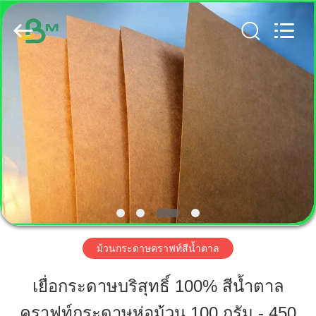
2019
-
2026
GUANGZHOU
BMPAPER
CO.,
LTD..
All
Rights
บ้าน
Reserved.
สินค้า
เกี่ยว
กับ
เรา
ม้วนกระดาษคราฟท์สีน้ำตาล
เยื่อกระดาษบริสุทธิ์ 100% สีน้ำตาล
ทัวร์
คราฟท์กระดาษห่อม้วน 100 กรัม - 450