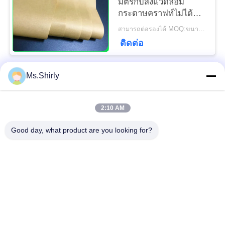
มิตรกับสิ่งแวดล้อม
กระดาษคราฟท์ไม่ได้
ฟอกสำหรับบรรจุภัณฑ์
สามารถต่อรองได้ MOQ:ขนาดพิเศษ 10 ตันและขนาดมาตรฐาน 1 ตัน
อาหาร
ติดต่อ
Ms.Shirly
หมวดหมู่ยอดนิยม
ทั้งหมด
2:10 AM
ม้วนกระดาษคราฟท์สี
ม้วนกระดาษคราฟท์สี
ขาว
น้ำตาล
Good day, what product are you looking for?
คณะกรรมการ Liner
กระดาษเคลือบ PE
คราฟท์
กระดาษพิมพ์ออฟเซ็ท
กระดาษเคลือบเงา