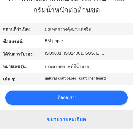
โรงงาน
กรัมน้ำหนักต่อต้านขด
ควบคุม
สถานที่กำเนิด:
มณฑลกวางตุ้งประเทศจีน
BM paper
ชื่อแบรนด์:
คุณภาพ
ISO9001, ISO14001, SGS, ETC.
ได้รับการรับรอง:
ติดต่อ
หมายเลขรุ่น:
กระดาษคราฟท์สีน้ำตาล
,
natural kraft paper
kraft liner board
เรา
เน้น ๆ:
ติดต่อเรา!
ข่าว
ขยายรายละเอียด
คดี