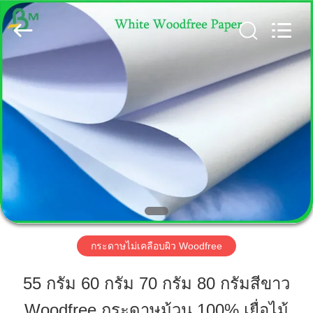
2019
-
2026
GUANGZHOU
BMPAPER
CO.,
LTD..
All
Rights
บ้าน
Reserved.
สินค้า
เกี่ยว
กับ
เรา
กระดาษไม่เคลือบผิว Woodfree
55 กรัม 60 กรัม 70 กรัม 80 กรัมสีขาว
ทัวร์
Woodfree กระดาษม้วน 100% เยื่อไม้