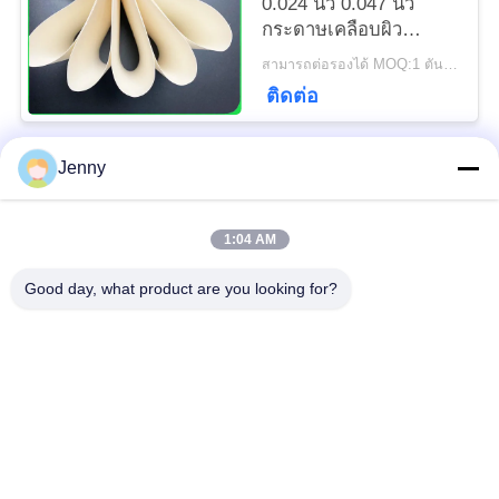
0.024 นิ้ว 0.047 นิ้ว
กระดาษเคลือบผิว
Woodfree สำหรับ
สามารถต่อรองได้ MOQ:1 ตันสำหรับขนาดมาตรฐานและ 5 ตันสำหรับขนาดพิเศษ
โปสเตอร์และแท็ก
ติดต่อ
Jenny
หมวดหมู่ยอดนิยม
ทั้งหมด
1:04 AM
ม้วนกระดาษคราฟท์สี
ม้วนกระดาษคราฟท์สี
ขาว
น้ำตาล
Good day, what product are you looking for?
คณะกรรมการ Liner
กระดาษเคลือบ PE
คราฟท์
กระดาษพิมพ์ออฟเซ็ท
กระดาษเคลือบเงา