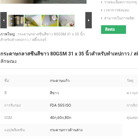
รายละเอียดการบรรจุ:
เวลาการส่งมอบ:
สามารถในการผลิต:
ติดต่อ
ภาพใหญ่ :
กระดาษกลาสซีนสีขาว 80GSM 31 x 35 นิ้ว
สำหรับทำเทปกาว / สติ๊กเกอร์
กระดาษกลาสซีนสีขาว 80GSM 31 x 35 นิ้วสำหรับทำเทปกาว / สติ
ลักษณะ
ชื่อ:
กระดาษแก้ว
วัสดุ:
สี:
สีขาว
ความกว
การรับรอง:
FDA SGS ISO
การถัก:
GSM:
40ก,60ก,80ก
คุณสมบ
แอปพลิเคชัน:
กระดาษกาวด้านล่าง