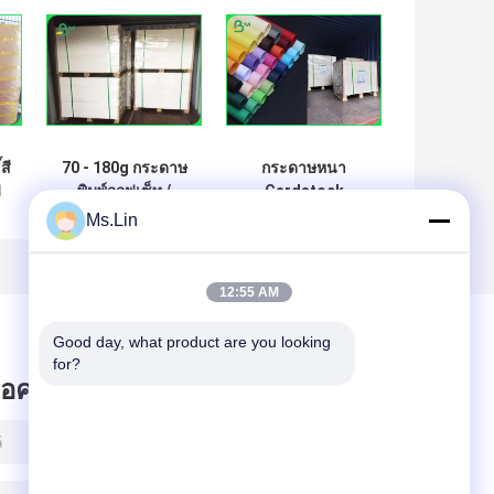
สี
70 - 180g กระดาษ
กระดาษหนา
ฟ
พิมพ์ออฟเซ็ท /
Cardstock
นด
กระดาษหนังสือออก
กระดาษสีขนาด
Ms.Lin
กำลังกายเยื่อไม้
180gsm บริสทอล
ความขาวสูง
A1
12:55 AM
Good day, what product are you looking 
for?
ข้อความไว้