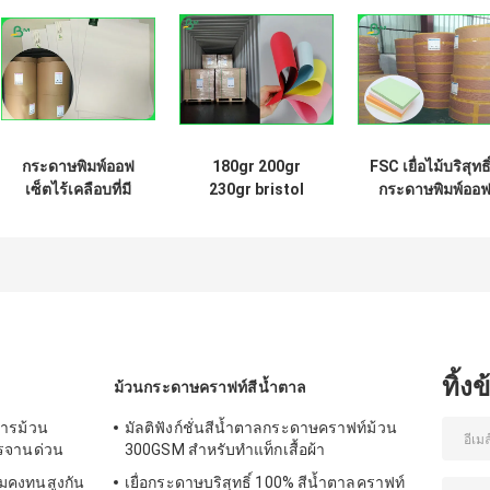
กระดาษพิมพ์ออฟ
180gr 200gr
FSC เยื่อไม้บริสุทธิ์
เซ็ตไร้เคลือบที่มี
230gr bristol
กระดาษพิมพ์ออ
เมล็ดพันธุ์ยาว ไม่มี
กระดานวาด
เซ็ตสีเขียวสีกำห
ไม้ ขาวสูง
กระดาษสำหรับทำ
70 ซม. 100 ซม
ใบปลิวย่อยสลายได้
ทิ้ง
ม้วนกระดาษคราฟท์สีน้ำตาล
ารม้วน
มัลติฟังก์ชั่นสีน้ำตาลกระดาษคราฟท์ม้วน
รจานด่วน
300GSM สำหรับทำแท็กเสื้อผ้า
มคงทนสูงกัน
เยื่อกระดาษบริสุทธิ์ 100% สีน้ำตาลคราฟท์