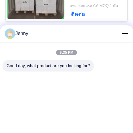
ปฏิทิน
สามารถต่อรองได้ MOQ:1 ตันสำหรับขนาดมาตรฐานและ 5 ตันสำหรับขนาดพิเศษ
ติดต่อ
Jenny
หมวดหมู่ยอดนิยม
ทั้งหมด
9:35 PM
ม้วนกระดาษคราฟท์สี
ม้วนกระดาษคราฟท์สี
ขาว
น้ำตาล
Good day, what product are you looking for?
คณะกรรมการ Liner
กระดาษเคลือบ PE
คราฟท์
กระดาษพิมพ์ออฟเซ็ท
กระดาษเคลือบเงา
กระดาษไม่เคลือบผิว
เอสบีเอส เปเปอร์
Woodfree
บอร์ด