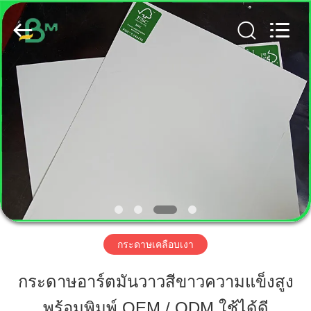
2019
-
2026
GUANGZHOU
BMPAPER
CO.,
LTD..
All
Rights
บ้าน
Reserved.
สินค้า
เกี่ยว
กับ
เรา
กระดาษเคลือบเงา
กระดาษอาร์ตมันวาวสีขาวความแข็งสูง
ทัวร์
พร้อมพิมพ์ OEM / ODM ใช้ได้ดี