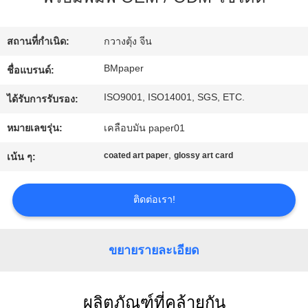
โรงงาน
สถานที่กำเนิด:
กวางตุ้ง จีน
ควบคุม
BMpaper
ชื่อแบรนด์:
ISO9001, ISO14001, SGS, ETC.
คุณภาพ
ได้รับการรับรอง:
หมายเลขรุ่น:
เคลือบมัน paper01
ติดต่อ
,
coated art paper
glossy art card
เน้น ๆ:
เรา
ติดต่อเรา!
ข่าว
ขยายรายละเอียด
คดี
ผลิตภัณฑ์ที่คล้ายกัน