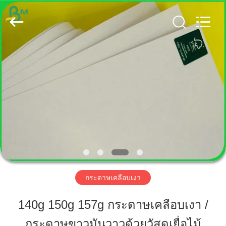
2019
-
2026
GUANGZHOU
BMPAPER
CO.,
LTD..
All
Rights
บ้าน
Reserved.
สินค้า
เกี่ยว
กับ
เรา
กระดาษเคลือบเงา
140g 150g 157g กระดาษเคลือบเงา /
ทัวร์
กระดาษขาวมันวาวด้วยวัสดุเยื่อไม้