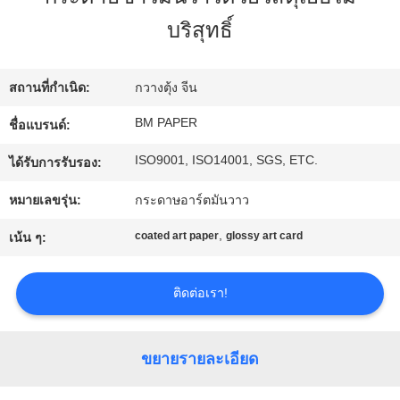
โรงงาน
บริสุทธิ์
ควบคุม
สถานที่กำเนิด:
กวางตุ้ง จีน
BM PAPER
ชื่อแบรนด์:
คุณภาพ
ISO9001, ISO14001, SGS, ETC.
ได้รับการรับรอง:
ติดต่อ
หมายเลขรุ่น:
กระดาษอาร์ตมันวาว
,
coated art paper
glossy art card
เรา
เน้น ๆ:
ติดต่อเรา!
ข่าว
ขยายรายละเอียด
คดี