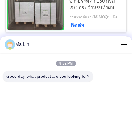
ขาวธรรมดา 150 กรัม
200 กรัมสำหรับทำผนัง
ปฏิทิน
สามารถต่อรองได้ MOQ:1 ตันสำหรับขนาดมาตรฐานและ 5 ตันสำหรับขนาดพิเศษ
ติดต่อ
Ms.Lin
หมวดหมู่ยอดนิยม
ทั้งหมด
8:32 PM
ม้วนกระดาษคราฟท์สี
ม้วนกระดาษคราฟท์สี
ขาว
น้ำตาล
Good day, what product are you looking for?
คณะกรรมการ Liner
กระดาษเคลือบ PE
คราฟท์
กระดาษพิมพ์ออฟเซ็ท
กระดาษเคลือบเงา