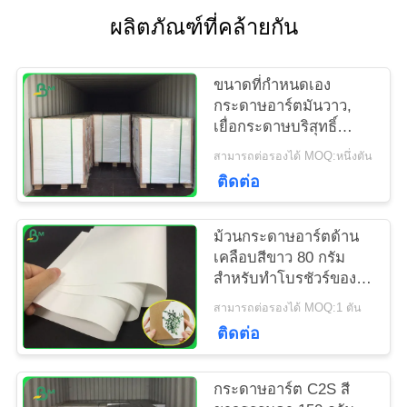
ผลิตภัณฑ์ที่คล้ายกัน
แผนผัง
เว็บไซต์
ขนาดที่กำหนดเอง
กระดาษอาร์ตมันวาว,
เยื่อกระดาษบริสุทธิ์
PRIVACY
สำหรับทำบัตร
สามารถต่อรองได้ MOQ:หนึ่งตัน
POLICY
ติดต่อ
ม้วนกระดาษอาร์ตด้าน
เคลือบสีขาว 80 กรัม
สำหรับทำโบรชัวร์ของ
บริษัท
สามารถต่อรองได้ MOQ:1 ตัน
ติดต่อ
กระดาษอาร์ต C2S สี