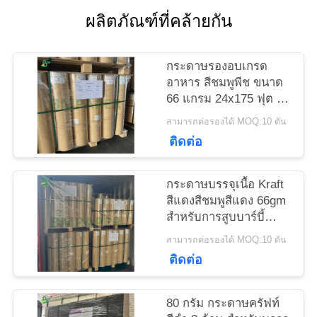
ผลิตภัณฑ์ที่คล้ายกัน
แผนผัง
เว็บไซต์
กระดาษรองอบเกรด
อาหาร สีชมพูพีช ขนาด
66 แกรม 24x175 ฟุต ได้
PRIVACY
รับการรับรองจาก FDA
สามารถต่อรองได้ MOQ:10 ตัน
POLICY
ติดต่อ
กระดาษบรรจุเนื้อ Kraft
สีแดงสีชมพูสีแดง 66gm
สําหรับการสูบบาร์บี้
18x175'
สามารถต่อรองได้ MOQ:10 ตัน
ติดต่อ
80 กรัม กระดาษครัฟท์