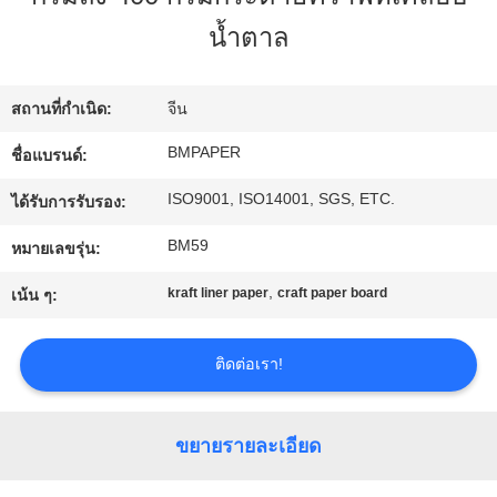
โรงงาน
น้ำตาล
ควบคุม
สถานที่กำเนิด:
จีน
BMPAPER
ชื่อแบรนด์:
คุณภาพ
ISO9001, ISO14001, SGS, ETC.
ได้รับการรับรอง:
ติดต่อ
BM59
หมายเลขรุ่น:
,
kraft liner paper
craft paper board
เรา
เน้น ๆ:
ติดต่อเรา!
ข่าว
ขยายรายละเอียด
คดี