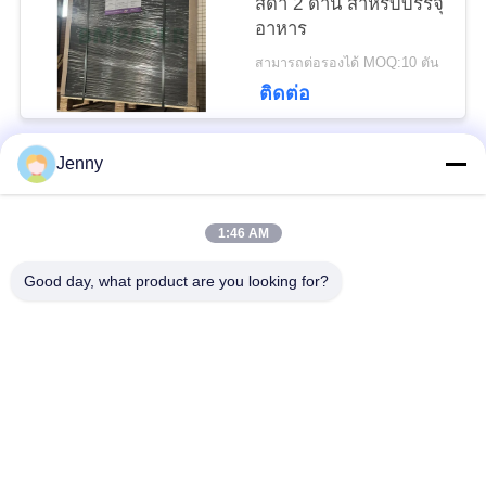
สีดํา 2 ด้าน สําหรับบรรจุ
อาหาร
สามารถต่อรองได้ MOQ:10 ตัน
ติดต่อ
Jenny
หมวดหมู่ยอดนิยม
ทั้งหมด
1:46 AM
ม้วนกระดาษคราฟท์สี
ม้วนกระดาษคราฟท์สี
ขาว
น้ำตาล
Good day, what product are you looking for?
คณะกรรมการ Liner
กระดาษเคลือบ PE
คราฟท์
กระดาษพิมพ์ออฟเซ็ท
กระดาษเคลือบเงา