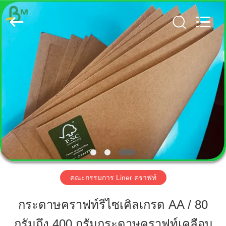
2019
-
2026
GUANGZHOU
BMPAPER
CO.,
LTD..
All
Rights
บ้าน
Reserved.
สินค้า
เกี่ยว
กับ
เรา
คณะกรรมการ Liner คราฟท์
กระดาษคราฟท์รีไซเคิลเกรด AA / 80
ทัวร์
กรัมถึง 400 กรัมกระดาษคราฟท์เคลือบ