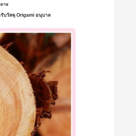
ะดาษ
ับวัสดุ Origami อนุบาล