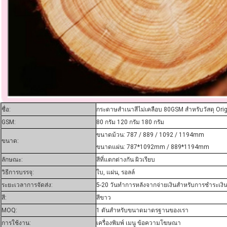
ชื่อ:
กระดาษสําเนาสีไม่เคลือบ 80GSM สําหรับวัสดุ Or
GSM:
80 กรัม 120 กรัม 180 กรัม
ขนาดม้วน: 787 / 889 / 1092 / 1194mm
ขนาด:
ขนาดแผ่น: 787*1092mm / 889*1194mm
ลักษณะ:
สีที่แตกต่างกัน ผิวเรียบ
วิธีการบรรจุ:
ใบ, แผ่น, รอลล์
ระยะเวลาการจัดส่ง:
5-20 วันทําการหลังจากจ่ายเงินสําหรับการชําระเงิน
สี:
สีขาว
MOQ:
1 ตันสําหรับขนาดมาตรฐานของเรา
การใช้งาน:
เครื่องพิมพ์ เมนู ข้อความโฆษณา