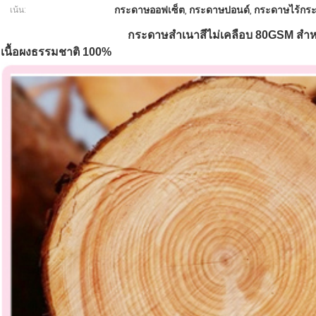
กระดาษออฟเซ็ต
กระดาษปอนด์
กระดาษไร้กร
เน้น:
,
,
กระดาษสําเนาสีไม่เคลือบ 80GSM สําหร
เนื้อผงธรรมชาติ 100%