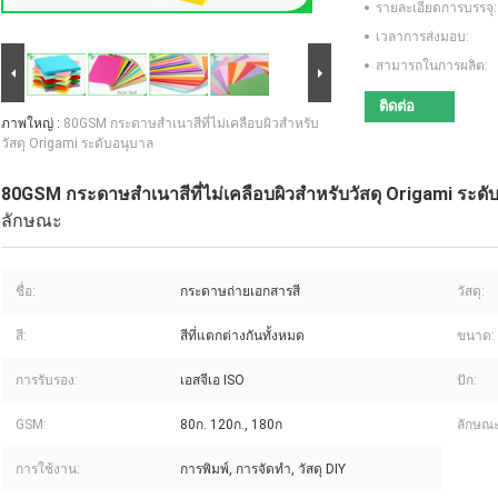
รายละเอียดการบรรจุ:
เวลาการส่งมอบ:
สามารถในการผลิต:
ติดต่อ
ภาพใหญ่ :
80GSM กระดาษสำเนาสีที่ไม่เคลือบผิวสำหรับ
วัสดุ Origami ระดับอนุบาล
80GSM กระดาษสำเนาสีที่ไม่เคลือบผิวสำหรับวัสดุ Origami ระดั
ลักษณะ
ชื่อ:
กระดาษถ่ายเอกสารสี
วัสดุ:
สี:
สีที่แตกต่างกันทั้งหมด
ขนาด:
การรับรอง:
เอสจีเอ ISO
ปัก:
GSM:
80ก. 120ก., 180ก
ลักษณะ
การใช้งาน:
การพิมพ์, การจัดทำ, วัสดุ DIY