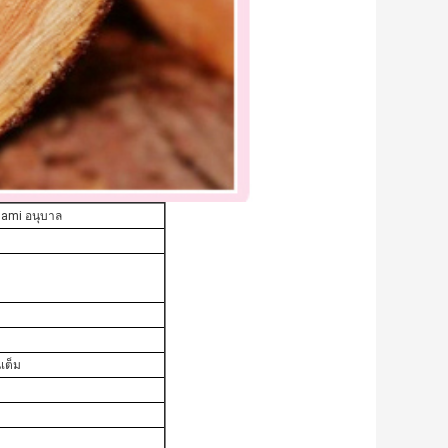
igami อนุบาล
เต็ม