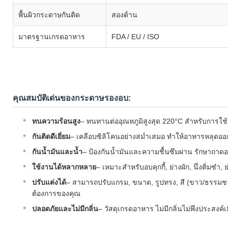
พื้นผิวกระดาษกันติด
สองด้าน
มาตรฐานเกรดอาหาร
FDA / EU / ISO
คุณสมบัติเด่นของกระดาษรองอบ:
ทนความร้อนสูง
– ทนทานต่ออุณหภูมิสูงสุด 220°C สำหรับการใช
กันติดดีเยี่ยม
– เคลือบซิลิโคนอย่างสม่ำเสมอ ทำให้อาหารหลุดออกง
กันน้ำมันและน้ำ
– ป้องกันน้ำมันและความชื้นซึมผ่าน รักษาถาดอ
ใช้งานได้หลากหลาย
– เหมาะสำหรับอบคุกกี้, ย่างผัก, นึ่งติ่มซ
ปรับแต่งได้
– สามารถปรับแกรม, ขนาด, รูปทรง, สี (ขาว/ธรรมชา
ต้องการของคุณ
ปลอดภัยและไม่มีกลิ่น
– วัสดุเกรดอาหาร ไม่มีกลิ่นไม่พึงประสงค์