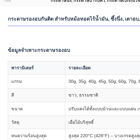
กระดาษนึ่ง
กระดาษบาร์บีคิว
กระดาษเบิกกันไข
เน้น:
,
,
กระดาษรองอบกันติด สำหรับหม้อทอดไร้น้ำมัน, ซึ้งนึ่ง, เตาอ
ข้อมูลจำเพาะกระดาษรองอบ
พารามิเตอร์
รายละเอียด
แกรม
30g, 35g, 40g, 45g, 50g, 60g, 70g, 8
สี
ขาว, ธรรมชาติ
ขนาด
ปรับแต่งได้ทั้งแบบม้วนและแบบแผ่น เ
วัสดุ
เยื่อไม้บริสุทธิ์
ทนความร้อนสูงสุด
สูงสุด 220°C (428°F) – บางเกรดสู