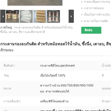
รายละเอียดการบรรจุ:
เวลาการส่งมอบ:
เงื่อนไขการชำระเงิน:
สามารถในการผลิต:
ภาพใหญ่ :
กระดาษรองอบกันติด สำหรับหม้อทอดไร้น้ำมัน,
ติดต่อ
ซึ้งนึ่ง, เตาอบ, สีขาวและสีธรรมชาติ
กระดาษรองอบกันติด สำหรับหม้อทอดไร้น้ำมัน, ซึ้งนึ่ง, เตาอบ, 
ลักษณะ
ชื่อสินค้า:
กระดาษซิลิโคน parchment
น้ำหนัก
วัสดุ:
เยื่อไม้บริสุทธิ์ 100%
สี:
ความกว้างม้วน 600/750/800/900/1000
ขนาด:
คุณสมบ
มม. สามารถตัดแผ่นได้
การเคลือบผิว:
เคลือบซิลิโคนสองด้าน
ตัวอย่า